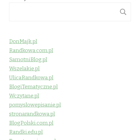
S
DonMajk.pl
Randkowa.com.pl
SamotniBlog.pl
Wszelakie.pl
UlicaRandkowa.pl
BlogiTematyczne.pl
Wczytane.pl
pomyslowepisanie.pl
stronarandkowa.pl
BlogPolski.com.pl
Randki.edu.pl