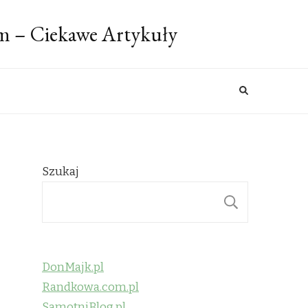
m – Ciekawe Artykuły
Szukaj
SZUKAJ
DonMajk.pl
Randkowa.com.pl
SamotniBlog.pl