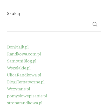
Szukaj
S
DonMajk.pl
Randkowa.com.pl
SamotniBlog.pl
Wszelakie.pl
UlicaRandkowa.pl
BlogiTematyczne.pl
Wczytane.pl
pomyslowepisanie.pl
stronarandkowa.pl