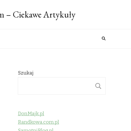
m – Ciekawe Artykuły
Szukaj
SZUKAJ
DonMajk.pl
Randkowa.com.pl
SamotniBlog.pl