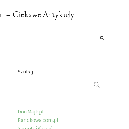
m – Ciekawe Artykuły
Szukaj
SZUKAJ
DonMajk.pl
Randkowa.com.pl
SamotniBlog.pl