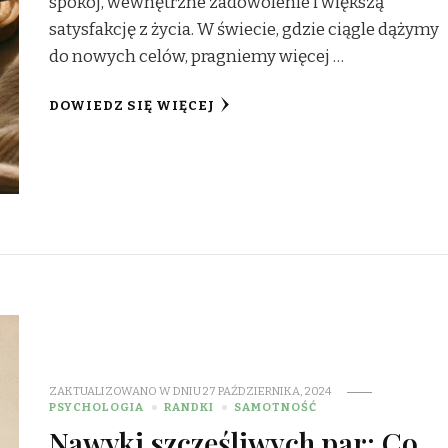
spokój, wewnętrzne zadowolenie i większą
satysfakcję z życia. W świecie, gdzie ciągle dążymy
do nowych celów, pragniemy więcej …
DOWIEDZ SIĘ WIĘCEJ
ZAKTUALIZOWANO W DNIU
27 PAŹDZIERNIKA, 2024
PSYCHOLOGIA
RANDKI
SAMOTNOŚĆ
Nawyki szczęśliwych par: Co