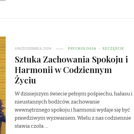
6 PAŹDZIERNIKA, 2024
PSYCHOLOGIA
SZCZĘŚCIE
Sztuka Zachowania Spokoju i
Harmonii w Codziennym
Życiu
W dzisiejszym świecie pełnym pośpiechu, hałasu i
nieustannych bodźców, zachowanie
wewnętrznego spokoju i harmonii wydaje się być
prawdziwym wyzwaniem. Wielu z nas codziennie
stawia czoła …