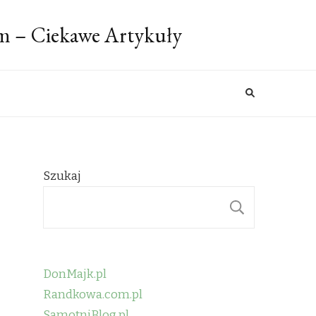
m – Ciekawe Artykuły
Szukaj
SZUKAJ
DonMajk.pl
Randkowa.com.pl
SamotniBlog.pl