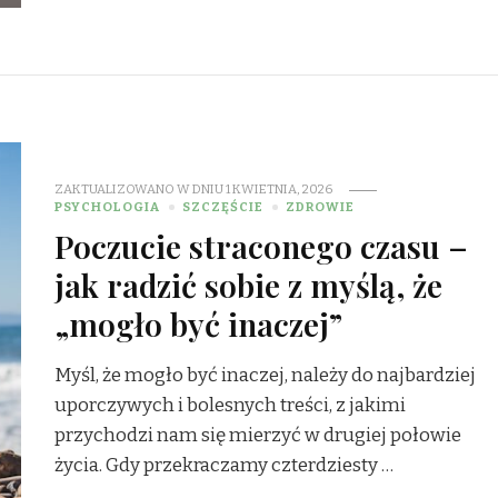
ZAKTUALIZOWANO W DNIU
1 KWIETNIA, 2026
PSYCHOLOGIA
SZCZĘŚCIE
ZDROWIE
Poczucie straconego czasu –
jak radzić sobie z myślą, że
„mogło być inaczej”
Myśl, że mogło być inaczej, należy do najbardziej
uporczywych i bolesnych treści, z jakimi
przychodzi nam się mierzyć w drugiej połowie
życia. Gdy przekraczamy czterdziesty …