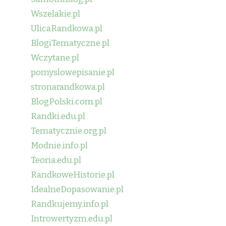
Wszelakie.pl
UlicaRandkowa.pl
BlogiTematyczne.pl
Wczytane.pl
pomyslowepisanie.pl
stronarandkowa.pl
BlogPolski.com.pl
Randki.edu.pl
Tematycznie.org.pl
Modnie.info.pl
Teoria.edu.pl
RandkoweHistorie.pl
IdealneDopasowanie.pl
Randkujemy.info.pl
Introwertyzm.edu.pl