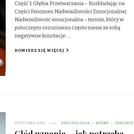
Część 1: Głębia Przetwarzania – Rozkładając na
Części Fenomen Nadwrażliwości Emocjonalnej
Nadwrażliwość emocjonalna – termin, który w
potocznym rozumieniu często niesie ze sobą
negatywne konotacje: …
DOWIEDZ SIĘ WIĘCEJ
21 STYCZNIA, 2026
PSYCHOLOGIA
RÓŻNE
ZDROWIE
Głód uznania – jak potrzeba