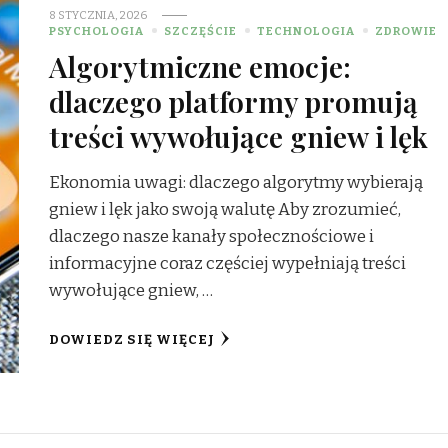
8 STYCZNIA, 2026
PSYCHOLOGIA
SZCZĘŚCIE
TECHNOLOGIA
ZDROWIE
Algorytmiczne emocje:
dlaczego platformy promują
treści wywołujące gniew i lęk
Ekonomia uwagi: dlaczego algorytmy wybierają
gniew i lęk jako swoją walutę Aby zrozumieć,
dlaczego nasze kanały społecznościowe i
informacyjne coraz częściej wypełniają treści
wywołujące gniew, …
DOWIEDZ SIĘ WIĘCEJ