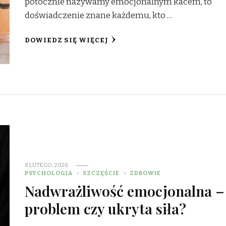
potocznie nazywamy emocjonalnym kacem, to
doświadczenie znane każdemu, kto …
DOWIEDZ SIĘ WIĘCEJ
8 LUTEGO, 2026
PSYCHOLOGIA
SZCZĘŚCIE
ZDROWIE
Nadwrażliwość emocjonalna –
problem czy ukryta siła?