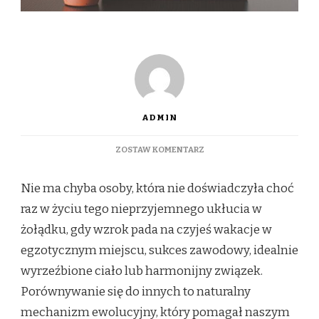
ADMIN
DO
ZOSTAW KOMENTARZ
JAK
PRZESTAĆ
Nie ma chyba osoby, która nie doświadczyła choć
PORÓWNYWAĆ
SIĘ
raz w życiu tego nieprzyjemnego ukłucia w
DO
żołądku, gdy wzrok pada na czyjeś wakacje w
INNYCH
I
egzotycznym miejscu, sukces zawodowy, idealnie
ODZYSKAĆ
wyrzeźbione ciało lub harmonijny związek.
SPOKÓJ
PSYCHICZNY?
Porównywanie się do innych to naturalny
mechanizm ewolucyjny, który pomagał naszym