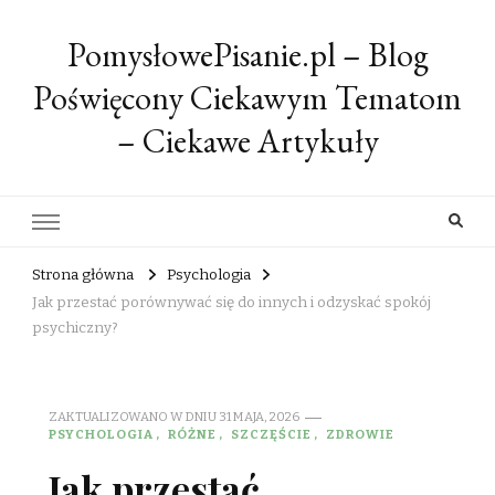
PomysłowePisanie.pl – Blog
Poświęcony Ciekawym Tematom
– Ciekawe Artykuły
Strona główna
Psychologia
Jak przestać porównywać się do innych i odzyskać spokój
psychiczny?
ZAKTUALIZOWANO W DNIU
31 MAJA, 2026
PSYCHOLOGIA
RÓŻNE
SZCZĘŚCIE
ZDROWIE
Jak przestać