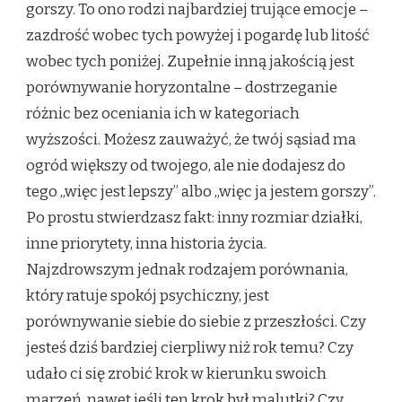
gorszy. To ono rodzi najbardziej trujące emocje –
zazdrość wobec tych powyżej i pogardę lub litość
wobec tych poniżej. Zupełnie inną jakością jest
porównywanie horyzontalne – dostrzeganie
różnic bez oceniania ich w kategoriach
wyższości. Możesz zauważyć, że twój sąsiad ma
ogród większy od twojego, ale nie dodajesz do
tego „więc jest lepszy” albo „więc ja jestem gorszy”.
Po prostu stwierdzasz fakt: inny rozmiar działki,
inne priorytety, inna historia życia.
Najzdrowszym jednak rodzajem porównania,
który ratuje spokój psychiczny, jest
porównywanie siebie do siebie z przeszłości. Czy
jesteś dziś bardziej cierpliwy niż rok temu? Czy
udało ci się zrobić krok w kierunku swoich
marzeń, nawet jeśli ten krok był malutki? Czy