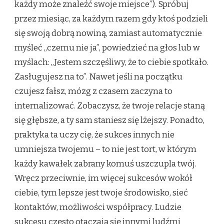
każdy może znaleźć swoje miejsce”). Spróbuj
przez miesiąc, za każdym razem gdy ktoś podzieli
się swoją dobrą nowiną, zamiast automatycznie
myśleć „czemu nie ja”, powiedzieć na głos lub w
myślach: „Jestem szczęśliwy, że to ciebie spotkało.
Zasługujesz na to”. Nawet jeśli na początku
czujesz fałsz, mózg z czasem zaczyna to
internalizować. Zobaczysz, że twoje relacje staną
się głębsze, a ty sam staniesz się lżejszy. Ponadto,
praktyka ta uczy cię, że sukces innych nie
umniejsza twojemu – to nie jest tort, w którym
każdy kawałek zabrany komuś uszczupla twój.
Wręcz przeciwnie, im więcej sukcesów wokół
ciebie, tym lepsze jest twoje środowisko, sieć
kontaktów, możliwości współpracy. Ludzie
sukcesu często otaczają się innymi ludźmi