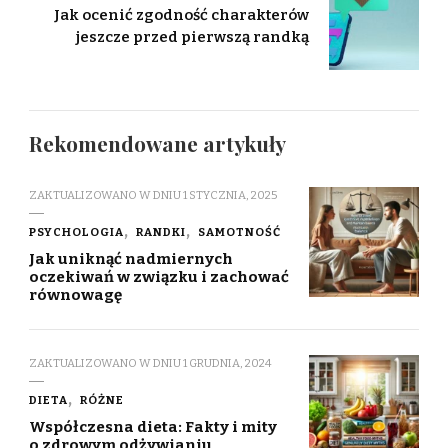
Jak ocenić zgodność charakterów
jeszcze przed pierwszą randką
Rekomendowane artykuły
ZAKTUALIZOWANO W DNIU
1 STYCZNIA, 2025
PSYCHOLOGIA
RANDKI
SAMOTNOŚĆ
Jak uniknąć nadmiernych
oczekiwań w związku i zachować
równowagę
ZAKTUALIZOWANO W DNIU
1 GRUDNIA, 2024
DIETA
RÓŻNE
Współczesna dieta: Fakty i mity
o zdrowym odżywianiu