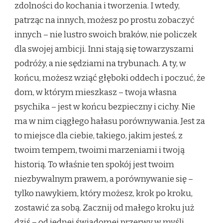
zdolności do kochania i tworzenia. I wtedy,
patrząc na innych, możesz po prostu zobaczyć
innych – nie lustro swoich braków, nie policzek
dla swojej ambicji. Inni stają się towarzyszami
podróży, a nie sędziami na trybunach. A ty, w
końcu, możesz wziąć głęboki oddech i poczuć, że
dom, w którym mieszkasz – twoja własna
psychika – jest w końcu bezpieczny i cichy. Nie
ma w nim ciągłego hałasu porównywania. Jest za
to miejsce dla ciebie, takiego, jakim jesteś, z
twoim tempem, twoimi marzeniami i twoją
historią. To właśnie ten spokój jest twoim
niezbywalnym prawem, a porównywanie się –
tylko nawykiem, który możesz, krok po kroku,
zostawić za sobą. Zacznij od małego kroku już
dziś – od jednej świadomej przerwy w myśli