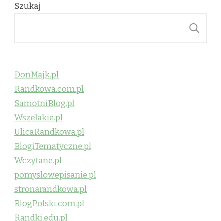
Szukaj
S
DonMajk.pl
Randkowa.com.pl
SamotniBlog.pl
Wszelakie.pl
UlicaRandkowa.pl
BlogiTematyczne.pl
Wczytane.pl
pomyslowepisanie.pl
stronarandkowa.pl
BlogPolski.com.pl
Randki.edu.pl