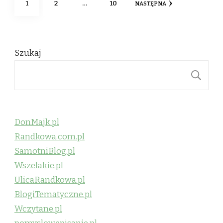
STRONA
STRONA
STRONA
1
2
…
10
NASTĘPNA
wpisów
Szukaj
S
DonMajk.pl
Randkowa.com.pl
SamotniBlog.pl
Wszelakie.pl
UlicaRandkowa.pl
BlogiTematyczne.pl
Wczytane.pl