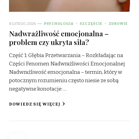
8 LUTEGO, 2026
PSYCHOLOGIA
SZCZĘŚCIE
ZDROWIE
Nadwrażliwość emocjonalna –
problem czy ukryta siła?
Część 1: Głębia Przetwarzania – Rozkładając na
Części Fenomen Nadwrażliwości Emocjonalnej
Nadwrażliwość emocjonalna – termin, który w
potocznym rozumieniu często niesie ze sobą
negatywne konotacje: …
DOWIEDZ SIĘ WIĘCEJ
Stronicowanie