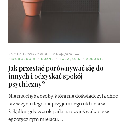
ZAKTUALIZOWANO W DNIU
31 MAJA, 2026
PSYCHOLOGIA
RÓŻNE
SZCZĘŚCIE
ZDROWIE
Jak przestać porównywać się do
innych i odzyskać spokój
psychiczny?
Nie ma chyba osoby, która nie doświadczyła choć
raz w życiu tego nieprzyjemnego ukłucia w
żołądku, gdy wzrok pada na czyjeś wakacje w
egzotycznym miejscu, …