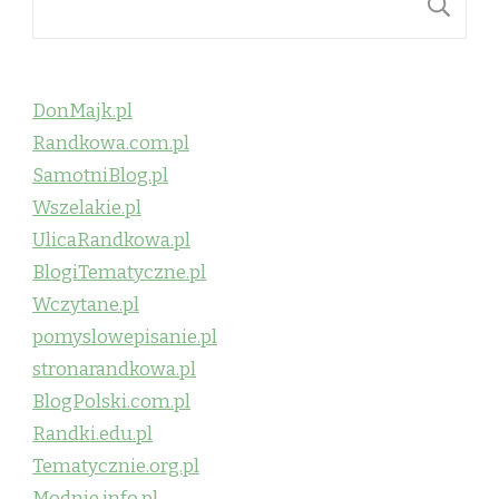
S
DonMajk.pl
Randkowa.com.pl
SamotniBlog.pl
Wszelakie.pl
UlicaRandkowa.pl
BlogiTematyczne.pl
Wczytane.pl
pomyslowepisanie.pl
stronarandkowa.pl
BlogPolski.com.pl
Randki.edu.pl
Tematycznie.org.pl
Modnie.info.pl