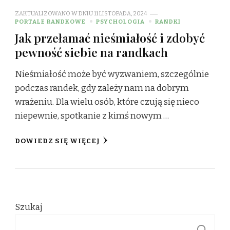
ZAKTUALIZOWANO W DNIU
11 LISTOPADA, 2024
PORTALE RANDKOWE
PSYCHOLOGIA
RANDKI
Jak przełamać nieśmiałość i zdobyć
pewność siebie na randkach
Nieśmiałość może być wyzwaniem, szczególnie
podczas randek, gdy zależy nam na dobrym
wrażeniu. Dla wielu osób, które czują się nieco
niepewnie, spotkanie z kimś nowym …
DOWIEDZ SIĘ WIĘCEJ
Szukaj
S