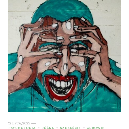
12 LIPCA, 2025
PSYCHOLOGIA
RÓŻNE
SZCZĘŚCIE
ZDROWIE