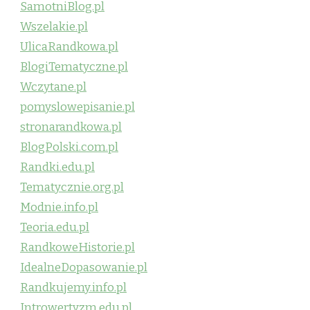
SamotniBlog.pl
Wszelakie.pl
UlicaRandkowa.pl
BlogiTematyczne.pl
Wczytane.pl
pomyslowepisanie.pl
stronarandkowa.pl
BlogPolski.com.pl
Randki.edu.pl
Tematycznie.org.pl
Modnie.info.pl
Teoria.edu.pl
RandkoweHistorie.pl
IdealneDopasowanie.pl
Randkujemy.info.pl
Introwertyzm.edu.pl