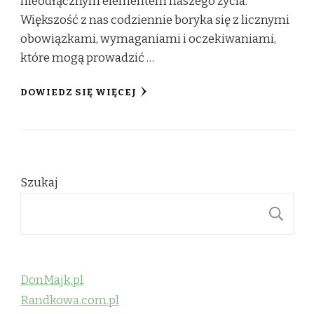
nieodłącznym elementem naszego życia.
Większość z nas codziennie boryka się z licznymi
obowiązkami, wymaganiami i oczekiwaniami,
które mogą prowadzić …
DOWIEDZ SIĘ WIĘCEJ
Szukaj
S
DonMajk.pl
Randkowa.com.pl