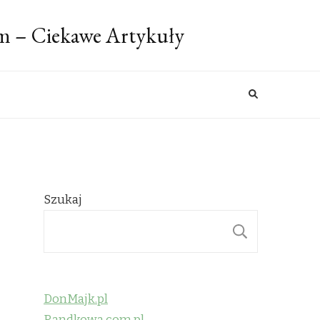
m – Ciekawe Artykuły
Szukaj
SZUKAJ
DonMajk.pl
Randkowa.com.pl