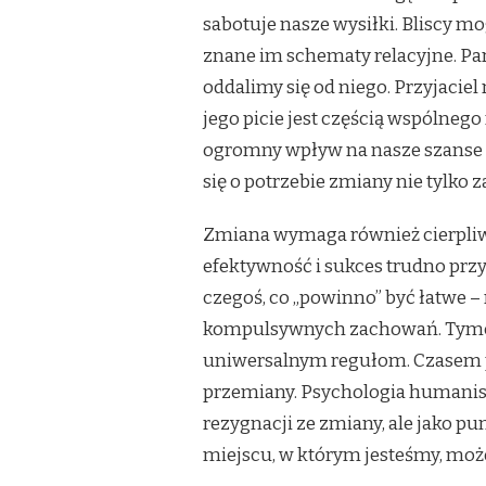
sabotuje nasze wysiłki. Bliscy m
znane im schematy relacyjne. Pa
oddalimy się od niego. Przyjacie
jego picie jest częścią wspólneg
ogromny wpływ na nasze szanse 
się o potrzebie zmiany nie tylko 
Zmiana wymaga również cierpliw
efektywność i sukces trudno przy
czegoś, co „powinno” być łatwe –
kompulsywnych zachowań. Tymcza
uniwersalnym regułom. Czasem po
przemiany. Psychologia humanist
rezygnacji ze zmiany, ale jako p
miejscu, w którym jesteśmy, moż