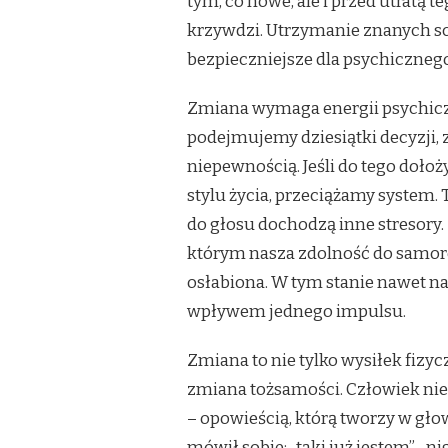
tym, co nowe, ale i przed utratą t
TEGO
krzywdzi. Utrzymanie znanych s
CHCEMY?
bezpieczniejsze dla psychicznego 
Zmiana wymaga energii psychiczn
podejmujemy dziesiątki decyzji, 
niepewnością. Jeśli do tego doł
stylu życia, przeciążamy system.
do głosu dochodzą inne stresory. 
którym nasza zdolność do samore
osłabiona. W tym stanie nawet n
wpływem jednego impulsu.
Zmiana to nie tylko wysiłek fizyc
zmiana tożsamości. Człowiek nie 
– opowieścią, którą tworzy w głow
mówił sobie: „taki już jestem”, „