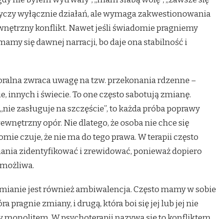
otyczy wyłącznie działań, ale wymaga zakwestionowania
wewnętrzny konflikt. Nawet jeśli świadomie pragniemy
amy się dawnej narracji, bo daje ona stabilność i
alna zwraca uwagę na tzw. przekonania rdzenne –
, innych i świecie. To one często sabotują zmianę.
e „nie zasługuje na szczęście”, to każda próba poprawy
ewnętrzny opór. Nie dlatego, że osoba nie chce się
omie czuje, że nie ma do tego prawa. W terapii często
onania zidentyfikować i zrewidować, ponieważ dopiero
 możliwa.
ianie jest również ambiwalencja. Często mamy w sobie
a pragnie zmiany, i drugą, która boi się jej lub jej nie
śmy monolitem. W psychoterapii nazywa się to konfliktem