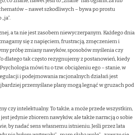
ego, co znane, nawet jeśli to „znane” nas ogranicza lub
chematów – nawet szkodliwych – bywa po prostu
„ja”.
ej, a ta nie jest zasobem niewyczerpanym. Każdego dnia
zmagamy się z napięciem, frustracją, zmęczeniem i
ożymy próbę zmiany nawyków, sposobów myślenia czy
 To dlatego tak często rezygnujemy z postanowień, kiedy
Psychologia mówi tu o tzw. obciążeniu ego – stanie, w
gulacji i podejmowania racjonalnych działań jest
ajbardziej przemyślane plany mogą legnąć w gruzach pod
zny czy intelektualny. To także, a może przede wszystkim,
jest jedynie zbiorem nawyków, ale także narracją o sobie
ie, by nadać sens własnemu istnieniu. Jeśli przez lata
nigdy nie byłem wytrwały”, „mam słabą wolę”, „zawsze się