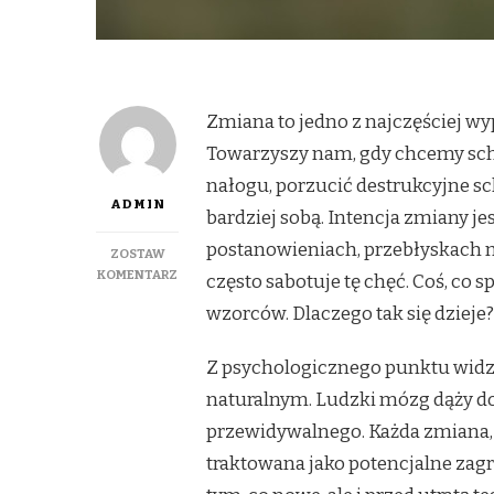
Zmiana to jedno z najczęściej w
Towarzyszy nam, gdy chcemy schud
nałogu, porzucić destrukcyjne s
ADMIN
bardziej sobą. Intencja zmiany j
postanowieniach, przebłyskach 
ZOSTAW
DO
KOMENTARZ
często sabotuje tę chęć. Coś, co 
PSYCHOLOGIA
wzorców. Dlaczego tak się dzieje
ZMIANY:
DLACZEGO
TAK
Z psychologicznego punktu widz
TRUDNO
naturalnym. Ludzki mózg dąży d
NAM
SIĘ
przewidywalnego. Każda zmiana,
ZMIENIĆ,
traktowana jako potencjalne zagr
NAWET
JEŚLI