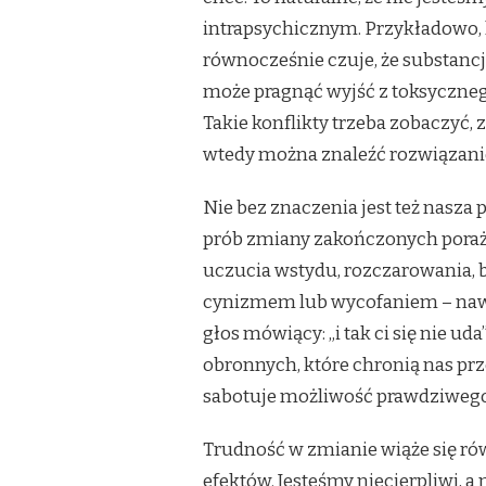
intrapsychicznym. Przykładowo, 
równocześnie czuje, że substancja
może pragnąć wyjść z toksyczneg
Takie konflikty trzeba zobaczyć,
wtedy można znaleźć rozwiązanie,
Nie bez znaczenia jest też nasza 
prób zmiany zakończonych porażk
uczucia wstydu, rozczarowania, b
cynizmem lub wycofaniem – naw
głos mówiący: „i tak ci się nie
obronnych, które chronią nas prz
sabotuje możliwość prawdziwego
Trudność w zmianie wiąże się ró
efektów. Jesteśmy niecierpliwi, a