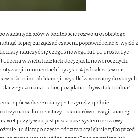
ypowiadanych słów w kontekście rozwoju osobistego.
nąć, lepiej zarządzać czasem, poprawić relacje, wyjść z
chematy, nauczyć się czegoś nowego lub po prostu być
est obecna w wielu ludzkich decyzjach, noworocznych
motywacji i momentach kryzysu. A jednak coś w nas
sprawia, że mimo deklaracji i wysiłków wracamy do starych
? Dlaczego zmiana – choć pożądana – bywa tak trudna?
enia, opór wobec zmiany jest czymś zupełnie
o utrzymania homeostazy – stanu równowagi, znanego i
 nawet pozytywna, jest przez nasz system nerwowy
ożenie. To dlatego często odczuwamy lęk nie tylko przed