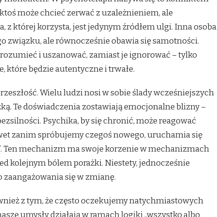
ktoś może chcieć zerwać z uzależnieniem, ale
, z której korzysta, jest jedynym źródłem ulgi. Inna osoba
o związku, ale równocześnie obawia się samotności.
 zrozumieć i uszanować, zamiast je ignorować – tylko
 które będzie autentyczne i trwałe.
przeszłość. Wielu ludzi nosi w sobie ślady wcześniejszych
ą. Te doświadczenia zostawiają emocjonalne blizny –
ezsilności. Psychika, by się chronić, może reagować
et zanim spróbujemy czegoś nowego, uruchamia się
 uda”. Ten mechanizm ma swoje korzenie w mechanizmach
ed kolejnym bólem porażki. Niestety, jednocześnie
 zaangażowania się w zmianę.
wnież z tym, że często oczekujemy natychmiastowych
 nasze umysły działają w ramach logiki „wszystko albo