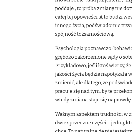
poddaję”, to próba zmiany nie d
całej tej opowieści. A to budzi 
innego życia, podświadomie trzym
spójność tożsamościową.
Psychologia poznawczo-behawior
głęboko zakorzenione sądy o sobie
Przykładowo, jeśli ktoś wierzy, ż
jakości życia będzie napotykała w
zmienić, ale dlatego, że podświad
pracuje się nad tym, by te przek
wtedy zmiana staje się naprawdę
Ważnym aspektem trudności w zm
dwie sprzeczne części – jedną, któr
chce. To naturalne, że nie jeste