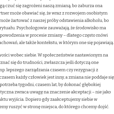
ogą czuć się zagrożeni naszą zmianą, bo zaburza ona
rtner może obawiać się, że wraz z rozwojem osobistym
l może żartować z naszej próby odstawienia alkoholu, bo
o rytuału. Psychologowie zauważają, że środowisko ma
powodzenia w procesie zmiany – dlatego często mówi
zachowań, ale także kontekstu, w którym one się pojawiają.
ości wobec siebie. W społeczeństwie nastawionym na
znać się do trudności, zwłaszcza jeśli dotyczą one
 np. lepszego zarządzania czasem czy rezygnacji z
sem każdy człowiek jest inny, a zmiana nie poddaje się
trzeba tygodni, czasem lat, by dokonać głębokiej
yczna zwraca uwagę na znaczenie akceptacji – nie jako
unktu wyjścia. Dopiero gdy zaakceptujemy siebie w
emy ruszyć w stronę miejsca, do którego chcemy dojść.