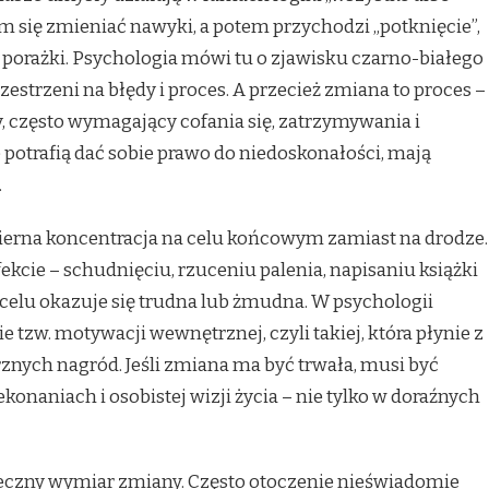
 nam się zmieniać nawyki, a potem przychodzi „potknięcie”,
 porażki. Psychologia mówi tu o zjawisku czarno-białego
zestrzeni na błędy i proces. A przecież zmiana to proces –
często wymagający cofania się, zatrzymywania i
 potrafią dać sobie prawo do niedoskonałości, mają
.
ierna koncentracja na celu końcowym zamiast na drodze.
ekcie – schudnięciu, rzuceniu palenia, napisaniu książki
o celu okazuje się trudna lub żmudna. W psychologii
 tzw. motywacji wewnętrznej, czyli takiej, która płynie z
rznych nagród. Jeśli zmiana ma być trwała, musi być
onaniach i osobistej wizji życia – nie tylko w doraźnych
łeczny wymiar zmiany. Często otoczenie nieświadomie