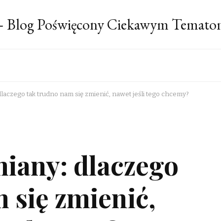
 – Blog Poświęcony Ciekawym Temato
laczego tak trudno nam się zmienić, nawet jeśli tego chcemy?
miany: dlaczego
 się zmienić,