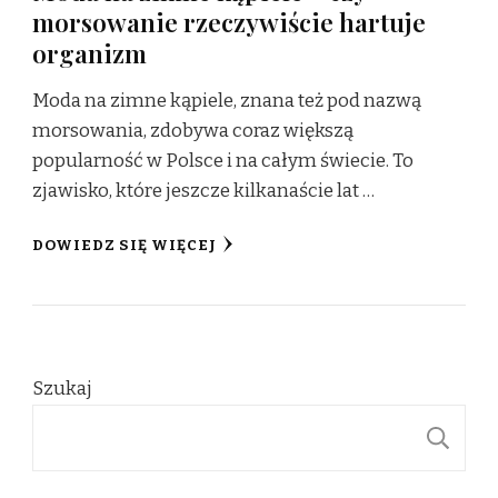
morsowanie rzeczywiście hartuje
organizm
Moda na zimne kąpiele, znana też pod nazwą
morsowania, zdobywa coraz większą
popularność w Polsce i na całym świecie. To
zjawisko, które jeszcze kilkanaście lat …
DOWIEDZ SIĘ WIĘCEJ
Szukaj
S