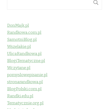
S
DonMajk.pl
Randkowa.com.pl
SamotniBlog.pl
Wszelakie.pl
UlicaRandkowa.pl
BlogiTematyczne.pl
Wczytane.pl
pomyslowepisanie.pl
stronarandkowa.pl
BlogPolski.com.pl
Randki.edu.pl
Tematycznie.org.pl