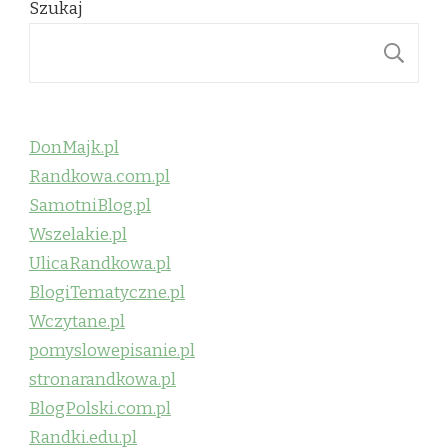
Szukaj
S
DonMajk.pl
Randkowa.com.pl
SamotniBlog.pl
Wszelakie.pl
UlicaRandkowa.pl
BlogiTematyczne.pl
Wczytane.pl
pomyslowepisanie.pl
stronarandkowa.pl
BlogPolski.com.pl
Randki.edu.pl