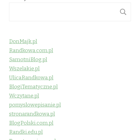
S
DonMajk.pl
Randkowa.com.pl
SamotniBlog.pl
Wszelakie.pl
UlicaRandkowa.pl
BlogiTematyczne.pl
Wczytane.pl
pomyslowepisanie.pl
stronarandkowa.pl
BlogPolski.com.pl
Randki.edu.pl