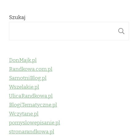
Szukaj
S
DonMajk.pl
Randkowa.com.pl
SamotniBlog.pl
Wszelakie.pl
UlicaRandkowa.pl
BlogiTematyczne.pl
Wczytane.pl
pomyslowepisanie.pl
stronarandkowa.pl