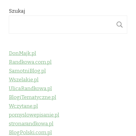
Szukaj
S
DonMajk.pl
Randkowa.com.pl
SamotniBlog.pl
Wszelakie.pl
UlicaRandkowa.pl
BlogiTematyczne.pl
Wczytane.pl
pomyslowepisanie.pl
stronarandkowa.pl
BlogPolski.com.pl