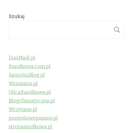
Szukaj
S
DonMajk.pl
Randkowa.com.pl
SamotniBlog.pl
Wszelakie.pl
UlicaRandkowa.pl
BlogiTematyczne.pl
Wczytane.pl
pomyslowepisanie.pl
stronarandkowa.pl