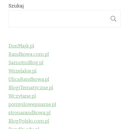
Szukaj
S
DonMajk.pl
Randkowa.com.pl
SamotniBlog.pl
Wszelakie.pl
UlicaRandkowa.pl
BlogiTematyczne.pl
Wczytane.pl
pomyslowepisanie.pl
stronarandkowa.pl
BlogPolski.com.pl