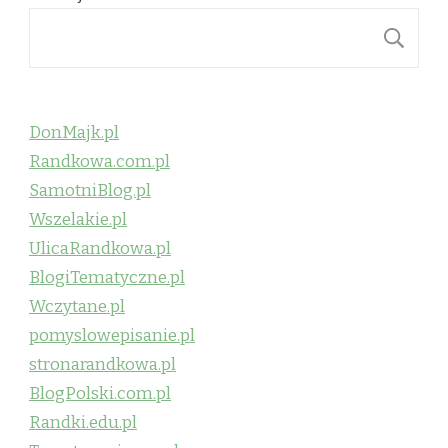
S
DonMajk.pl
Randkowa.com.pl
SamotniBlog.pl
Wszelakie.pl
UlicaRandkowa.pl
BlogiTematyczne.pl
Wczytane.pl
pomyslowepisanie.pl
stronarandkowa.pl
BlogPolski.com.pl
Randki.edu.pl