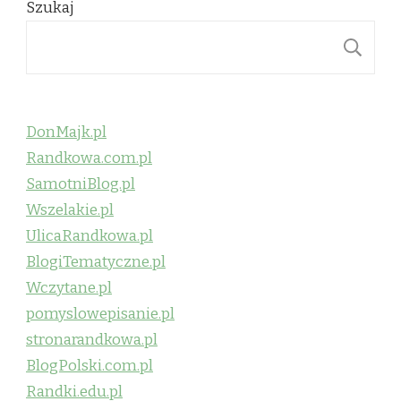
Szukaj
S
DonMajk.pl
Randkowa.com.pl
SamotniBlog.pl
Wszelakie.pl
UlicaRandkowa.pl
BlogiTematyczne.pl
Wczytane.pl
pomyslowepisanie.pl
stronarandkowa.pl
BlogPolski.com.pl
Randki.edu.pl