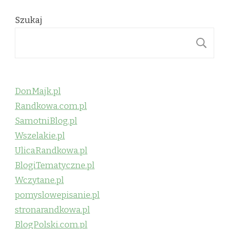
Szukaj
S
DonMajk.pl
Randkowa.com.pl
SamotniBlog.pl
Wszelakie.pl
UlicaRandkowa.pl
BlogiTematyczne.pl
Wczytane.pl
pomyslowepisanie.pl
stronarandkowa.pl
BlogPolski.com.pl