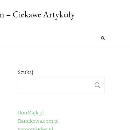
m – Ciekawe Artykuły
Szukaj
SZUKAJ
DonMajk.pl
Randkowa.com.pl
SamotniBlog.pl