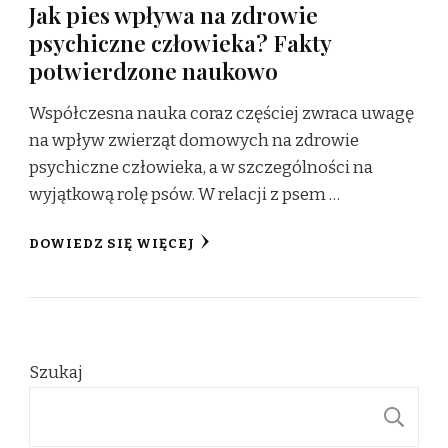
Jak pies wpływa na zdrowie
psychiczne człowieka? Fakty
potwierdzone naukowo
Współczesna nauka coraz częściej zwraca uwagę
na wpływ zwierząt domowych na zdrowie
psychiczne człowieka, a w szczególności na
wyjątkową rolę psów. W relacji z psem …
DOWIEDZ SIĘ WIĘCEJ
Szukaj
S