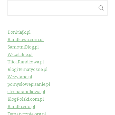
S
DonMajk.pl
Randkowa.com.pl
SamotniBlog.pl
Wszelakie.pl
UlicaRandkowa.pl
BlogiTematyczne.pl
Wczytane.pl
pomyslowepisanie.pl
stronarandkowa.pl
BlogPolski.com.pl
Randki.edu.pl
Tematycznie.org.pl