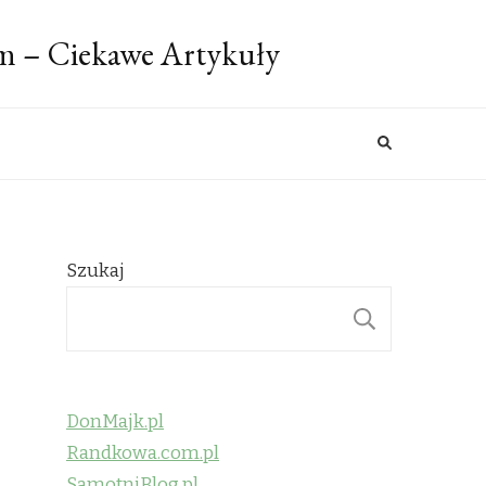
m – Ciekawe Artykuły
Szukaj
SZUKAJ
DonMajk.pl
Randkowa.com.pl
SamotniBlog.pl