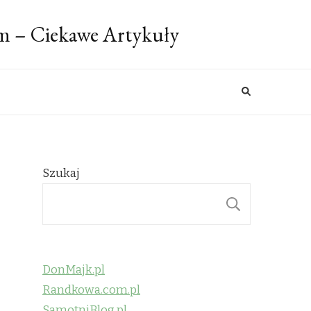
m – Ciekawe Artykuły
Szukaj
SZUKAJ
DonMajk.pl
Randkowa.com.pl
SamotniBlog.pl