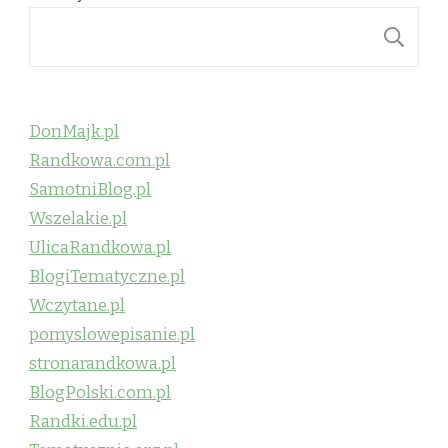
S
DonMajk.pl
Randkowa.com.pl
SamotniBlog.pl
Wszelakie.pl
UlicaRandkowa.pl
BlogiTematyczne.pl
Wczytane.pl
pomyslowepisanie.pl
stronarandkowa.pl
BlogPolski.com.pl
Randki.edu.pl