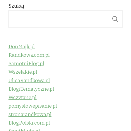
Szukaj
S
DonMajk.pl
Randkowa.com.pl
SamotniBlog.pl
Wszelakie.pl
UlicaRandkowa.pl
BlogiTematyczne.pl
Wczytane.pl
pomyslowepisanie.pl
stronarandkowa.pl
BlogPolski.com.pl