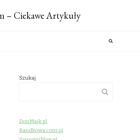
m – Ciekawe Artykuły
Szukaj
SZUKAJ
DonMajk.pl
Randkowa.com.pl
SamotniBlog.pl