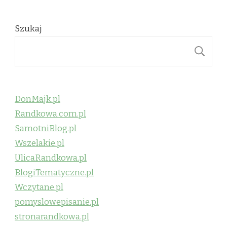
Szukaj
S
DonMajk.pl
Randkowa.com.pl
SamotniBlog.pl
Wszelakie.pl
UlicaRandkowa.pl
BlogiTematyczne.pl
Wczytane.pl
pomyslowepisanie.pl
stronarandkowa.pl