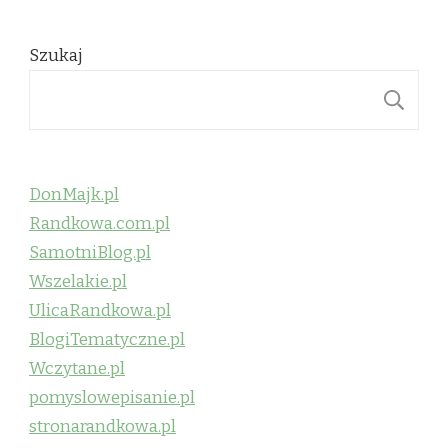
Szukaj
S
DonMajk.pl
Randkowa.com.pl
SamotniBlog.pl
Wszelakie.pl
UlicaRandkowa.pl
BlogiTematyczne.pl
Wczytane.pl
pomyslowepisanie.pl
stronarandkowa.pl