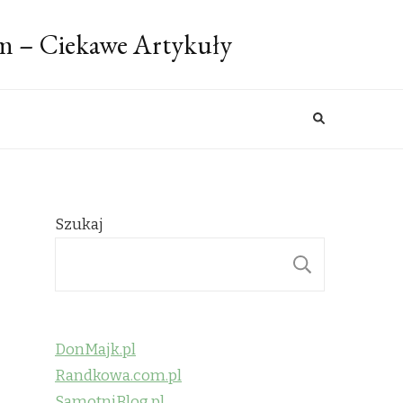
m – Ciekawe Artykuły
Szukaj
SZUKAJ
DonMajk.pl
Randkowa.com.pl
SamotniBlog.pl