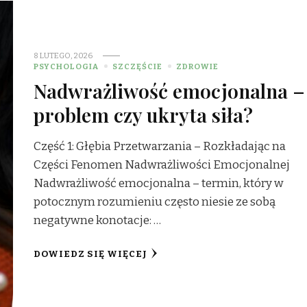
8 LUTEGO, 2026
PSYCHOLOGIA
SZCZĘŚCIE
ZDROWIE
Nadwrażliwość emocjonalna –
problem czy ukryta siła?
Część 1: Głębia Przetwarzania – Rozkładając na
Części Fenomen Nadwrażliwości Emocjonalnej
Nadwrażliwość emocjonalna – termin, który w
potocznym rozumieniu często niesie ze sobą
negatywne konotacje: …
DOWIEDZ SIĘ WIĘCEJ