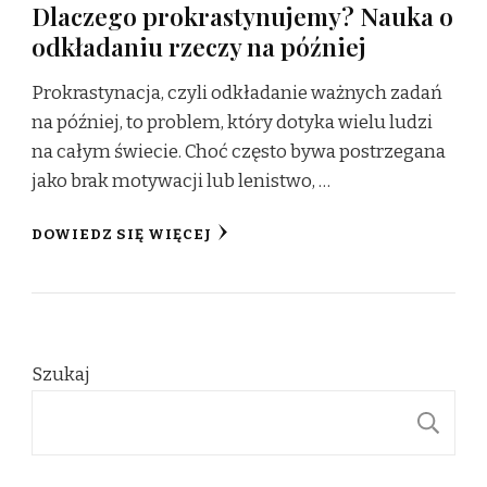
Dlaczego prokrastynujemy? Nauka o
odkładaniu rzeczy na później
Prokrastynacja, czyli odkładanie ważnych zadań
na później, to problem, który dotyka wielu ludzi
na całym świecie. Choć często bywa postrzegana
jako brak motywacji lub lenistwo, …
DOWIEDZ SIĘ WIĘCEJ
Szukaj
S