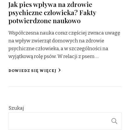
Jak pies wpływa na zdrowie
psychiczne człowieka? Fakty
potwierdzone naukowo
Współczesna nauka coraz częściej zwraca uwagę
na wpływ zwierząt domowych na zdrowie
psychiczne człowieka, a w szczególności na
wyjątkową rolę psów. W relacji z psem …
DOWIEDZ SIĘ WIĘCEJ
Szukaj
S