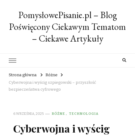
PomysłowePisanie.pl – Blog
Poświęcony Ciekawym Tematom
– Ciekawe Artykuły
Strona główna
Różne
Cyberwojna i wyścig szpiegowski – przyszłość
bezpieczeństwa cyfrowego
6 WRZEŚNIA, 2025
RÓŻNE
TECHNOLOGIA
Cyberwojna i wyścig