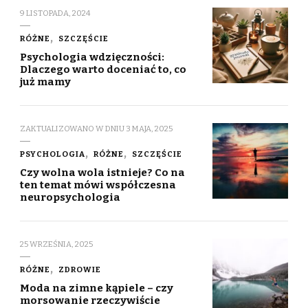
9 LISTOPADA, 2024
RÓŻNE
SZCZĘŚCIE
Psychologia wdzięczności:
Dlaczego warto doceniać to, co
już mamy
ZAKTUALIZOWANO W DNIU
3 MAJA, 2025
PSYCHOLOGIA
RÓŻNE
SZCZĘŚCIE
Czy wolna wola istnieje? Co na
ten temat mówi współczesna
neuropsychologia
25 WRZEŚNIA, 2025
RÓŻNE
ZDROWIE
Moda na zimne kąpiele – czy
morsowanie rzeczywiście