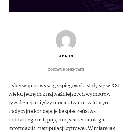
ADMIN
DO
ZOSTAW KOMENTARZ
CYBERWOJNA
I
Cyberwojna i wyścig szpiegowski stały się w XXI
WYŚCIG
SZPIEGOWSKI
wieku jednym z najważniejszych wymiarów
–
rywalizacji między mocarstwami, w którym
PRZYSZŁOŚĆ
BEZPIECZEŃSTWA
tradycyjne koncepcje bezpieczeństwa
CYFROWEGO
militarnego ustępują miejsca technologii,
informacji i manipulacji cyfrowej. W miarę jak