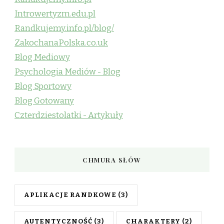
Introwertyzm.edu.pl
Randkujemy.info.pl/blog/
ZakochanaPolska.co.uk
Blog Mediowy
Psychologia Mediów - Blog
Blog Sportowy
Blog Gotowany
Czterdziestolatki - Artykuły
CHMURA SŁÓW
APLIKACJE RANDKOWE
(3)
AUTENTYCZNOŚĆ
(3)
CHARAKTERY
(2)