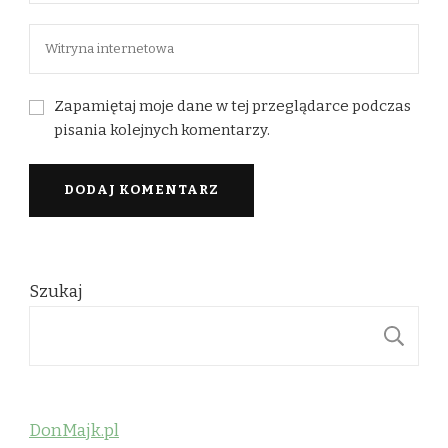
Zapamiętaj moje dane w tej przeglądarce podczas
pisania kolejnych komentarzy.
Szukaj
S
DonMajk.pl