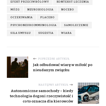
EFEKT PRZECIWBÓLOWY
KONTEKST LECZENIA
MÓZG
NEUROBIOLOGIA
NOCEBO
OCZEKIWANIA
PLACEBO
PSYCHONEUROIMMUNOLOGIA
SAMOLECZENIE
SIŁA UMYSŁU
SUGESTIA
WIARA
POPRZEDNI ARTYKUŁ
Jak odbudować wiarę w miłość po
nieudanym związku
NASTĘPNY ARTYKUŁ
Autonomiczne samochody – kiedy
technologia dogoni rzeczywistość i
co to oznacza dla kierowców