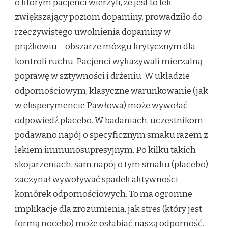
o którym pacjenci wierzyli, że jest to lek
zwiększający poziom dopaminy, prowadziło do
rzeczywistego uwolnienia dopaminy w
prążkowiu – obszarze mózgu krytycznym dla
kontroli ruchu. Pacjenci wykazywali mierzalną
poprawę w sztywności i drżeniu. W układzie
odpornościowym, klasyczne warunkowanie (jak
w eksperymencie Pawłowa) może wywołać
odpowiedź placebo. W badaniach, uczestnikom
podawano napój o specyficznym smaku razem z
lekiem immunosupresyjnym. Po kilku takich
skojarzeniach, sam napój o tym smaku (placebo)
zaczynał wywoływać spadek aktywności
komórek odpornościowych. To ma ogromne
implikacje dla zrozumienia, jak stres (który jest
formą nocebo) może osłabiać naszą odporność.