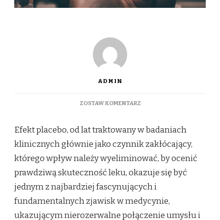
ADMIN
DO
ZOSTAW KOMENTARZ
EFEKT
PLACEBO
Efekt placebo, od lat traktowany w badaniach
I
NOCEBO
klinicznych głównie jako czynnik zakłócający,
–
którego wpływ należy wyeliminować, by ocenić
SIŁA
UMYSŁU,
prawdziwą skuteczność leku, okazuje się być
KTÓRA
jednym z najbardziej fascynujących i
POTRAFI
LECZYĆ
fundamentalnych zjawisk w medycynie,
I
ukazującym nierozerwalne połączenie umysłu i
SZKODZIĆ