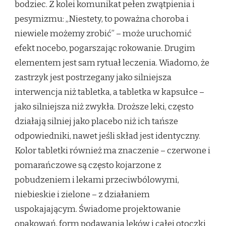
bodziec. Z kolei komunikat pełen zwątpienia i
pesymizmu: „Niestety, to poważna choroba i
niewiele możemy zrobić” – może uruchomić
efekt nocebo, pogarszając rokowanie. Drugim
elementem jest sam rytuał leczenia. Wiadomo, że
zastrzyk jest postrzegany jako silniejsza
interwencja niż tabletka, a tabletka w kapsułce –
jako silniejsza niż zwykła. Droższe leki, często
działają silniej jako placebo niż ich tańsze
odpowiedniki, nawet jeśli skład jest identyczny.
Kolor tabletki również ma znaczenie – czerwone i
pomarańczowe są często kojarzone z
pobudzeniem i lekami przeciwbólowymi,
niebieskie i zielone – z działaniem
uspokajającym. Świadome projektowanie
opakowań, form podawania leków i całej otoczki