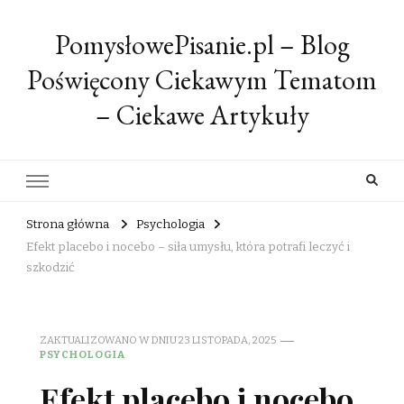
PomysłowePisanie.pl – Blog
Poświęcony Ciekawym Tematom
– Ciekawe Artykuły
Strona główna
Psychologia
Efekt placebo i nocebo – siła umysłu, która potrafi leczyć i
szkodzić
ZAKTUALIZOWANO W DNIU
23 LISTOPADA, 2025
PSYCHOLOGIA
Efekt placebo i nocebo