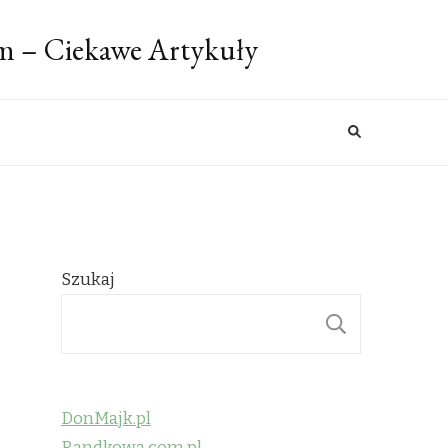
m – Ciekawe Artykuły
Szukaj
SZUKAJ
DonMajk.pl
Randkowa.com.pl