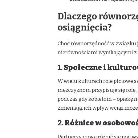
Dlaczego równorz
osiągnięcia?
Choć równorzędność w związku je
nierównościami wynikającymi z r
1.
Społeczne i kultur
W wielu kulturach role płciowe 
mężczyznom przypisuje się rolę „
podczas gdy kobietom – opiekę n
zmieniają, ich wpływ wciąż może
2.
Różnice w osobowoś
Partnerzy mogą różnić się pod w