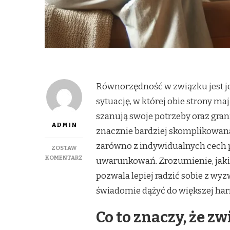
Równorzędność w związku jest jed
sytuację, w której obie strony ma
szanują swoje potrzeby oraz gran
ADMIN
znacznie bardziej skomplikowana
zarówno z indywidualnych cech p
ZOSTAW
DO
KOMENTARZ
uwarunkowań. Zrozumienie, jaki
JAK
pozwala lepiej radzić sobie z wyz
UNIKNĄĆ
NADMIERNYCH
świadomie dążyć do większej har
OCZEKIWAŃ
W
Co to znaczy, że z
ZWIĄZKU
I