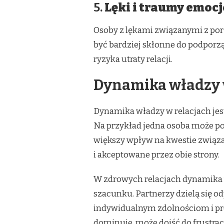
5.
Lęki i traumy emoc
Osoby z lękami związanymi z po
być bardziej skłonne do podporz
ryzyka utraty relacji.
Dynamika władzy 
Dynamika władzy w relacjach jest
Na przykład jedna osoba może p
większy wpływ na kwestie związan
i akceptowane przez obie strony.
W zdrowych relacjach dynamika w
szacunku. Partnerzy dzielą się o
indywidualnym zdolnościom i pre
dominuje, może dojść do frustrac