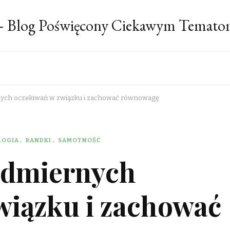
 – Blog Poświęcony Ciekawym Temato
nych oczekiwań w związku i zachować równowagę
LOGIA
RANDKI
SAMOTNOŚĆ
admiernych
wiązku i zachować