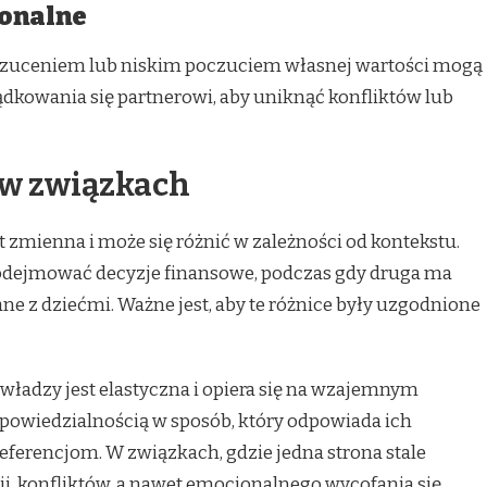
jonalne
rzuceniem lub niskim poczuciem własnej wartości mogą
ądkowania się partnerowi, aby uniknąć konfliktów lub
w związkach
 zmienna i może się różnić w zależności od kontekstu.
odejmować decyzje finansowe, podczas gdy druga ma
e z dziećmi. Ważne jest, aby te różnice były uzgodnione
ładzy jest elastyczna i opiera się na wzajemnym
dpowiedzialnością w sposób, który odpowiada ich
ferencjom. W związkach, gdzie jedna strona stale
ji, konfliktów, a nawet emocjonalnego wycofania się