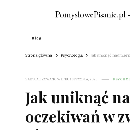
PomysłowePisanie.pl
Blog
Strona główna
Psychologia
Jak uniknąć nadmier
ZAKTUALIZOWANO W DNIU
1 STYCZNIA, 2025
PSYCHO
Jak uniknąć n
oczekiwań w z