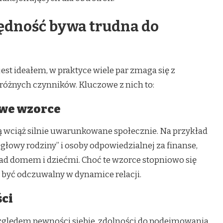
ędność bywa trudna do
st ideałem, w praktyce wiele par zmaga się z
óżnych czynników. Kluczowe z nich to:
owe wzorce
są wciąż silnie uwarunkowane społecznie. Na przykład
głowy rodziny” i osoby odpowiedzialnej za finanse,
ad domem i dziećmi. Choć te wzorce stopniowo się
 być odczuwalny w dynamice relacji.
ci
zględem pewności siebie, zdolności do podejmowania