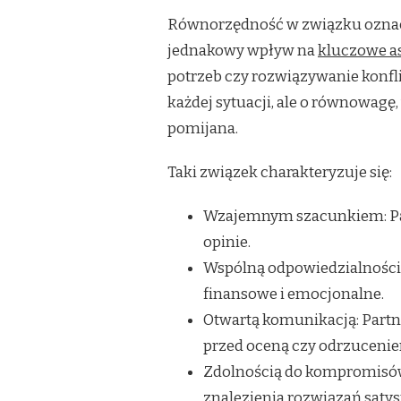
ZACHOWAĆ
Równorzędność w związku oznacza
RÓWNOWAGĘ
jednakowy wpływ na
kluczowe as
potrzeb czy rozwiązywanie konfl
każdej sytuacji, ale o równowagę,
pomijana.
Taki związek charakteryzuje się:
Wzajemnym szacunkiem: Part
opinie.
Wspólną odpowiedzialności
finansowe i emocjonalne.
Otwartą komunikacją: Partne
przed oceną czy odrzuceni
Zdolnością do kompromisó
znalezienia rozwiązań satys