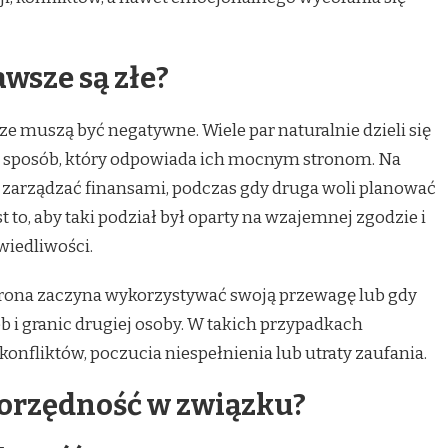
wsze są złe?
 muszą być negatywne. Wiele par naturalnie dzieli się
w sposób, który odpowiada ich mocnym stronom. Na
j zarządzać finansami, podczas gdy druga woli planować
to, aby taki podział był oparty na wzajemnej zgodzie i
wiedliwości.
strona zaczyna wykorzystywać swoją przewagę lub gdy
b i granic drugiej osoby. W takich przypadkach
nfliktów, poczucia niespełnienia lub utraty zaufania.
orzędność w związku?