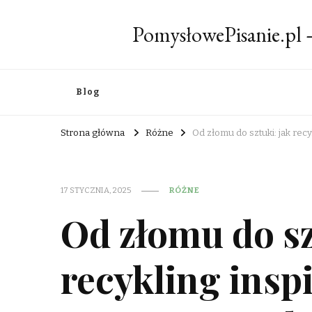
PomysłowePisanie.pl
Blog
Strona główna
Różne
Od złomu do sztuki: jak re
17 STYCZNIA, 2025
RÓŻNE
Od złomu do sz
recykling insp