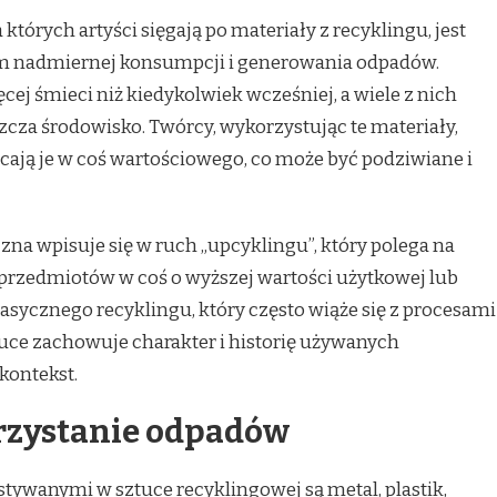
tórych artyści sięgają po materiały z recyklingu, jest
m nadmiernej konsumpcji i generowania odpadów.
ej śmieci niż kiedykolwiek wcześniej, a wiele z nich
szcza środowisko. Twórcy, wykorzystując te materiały,
łcają je w coś wartościowego, co może być podziwiane i
zna wpisuje się w ruch „upcyklingu”, który polega na
przedmiotów w coś o wyższej wartości użytkowej lub
lasycznego recyklingu, który często wiąże się z procesami
ce zachowuje charakter i historię używanych
kontekst.
rzystanie odpadów
tywanymi w sztuce recyklingowej są metal, plastik,