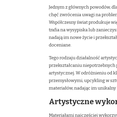
NOWOCZESNYCH
Jednym z głównych powodów, dla k
ARTYSTÓW
chęć zwrócenia uwagi na proble
Współczesny świat produkuje więc
trafia na wysypiska lub zanieczy
nadają im nowe życie i przekszta
doceniane.
Tego rodzaju działalność artystyc
przekształcaniu niepotrzebnych 
artystycznej. W odróżnieniu od k
przemysłowymi, upcykling w sztu
materiałów, nadając im unikalny 
Artystyczne wyko
Materiałami najczęściej wykorzys