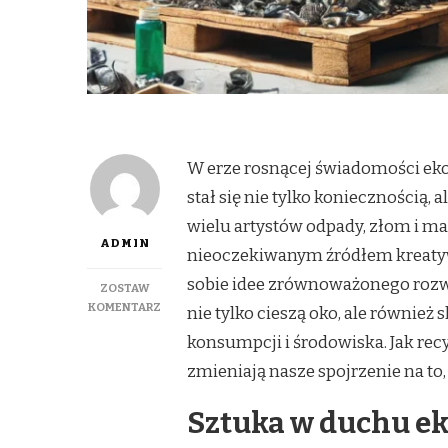
W erze rosnącej świadomości eko
stał się nie tylko koniecznością, 
wielu artystów odpady, złom i ma
ADMIN
nieoczekiwanym źródłem kreatywn
sobie idee zrównoważonego rozwoj
ZOSTAW
DO
KOMENTARZ
nie tylko cieszą oko, ale również
OD
konsumpcji i środowiska. Jak recy
ZŁOMU
DO
zmieniają nasze spojrzenie na to
SZTUKI:
JAK
Sztuka w duchu ek
RECYKLING
INSPIRUJE