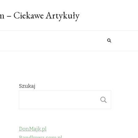
m – Ciekawe Artykuły
Szukaj
SZUKAJ
DonMajk.pl
Randkowa.com.pl