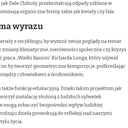
cy jak Dale Chihuly, przekształcają odpady szklane w
ominają organiczne formy, takie jak kwiaty czy fale.
rma wyrazu
riały z recyklingu, by wyrazić swoje poglądy na temat
k zmiany klimatyczne, nierówności społeczne czy kryzys
 praca „Wielki Kanion” Richarda Longa, który używał
rze, by tworzyć geometryczne kompozycje, podkreślając
 między człowiekiem a środowiskiem.
 także funkcję edukacyjną. Dzięki takim projektom jak
tworzył instalację złożoną z ludzkich sylwetek
e mogą zobaczyć bezpośredni wpływ ludzkiej
rodzaju dzieła prowokują do refleksji nad naszymi
ylu życia.