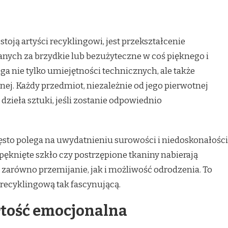
toją artyści recyklingowi, jest przekształcenie
ych za brzydkie lub bezużyteczne w coś pięknego i
 nie tylko umiejętności technicznych, ale także
nej. Każdy przedmiot, niezależnie od jego pierwotnej
dzieła sztuki, jeśli zostanie odpowiednio
ęsto polega na uwydatnieniu surowości i niedoskonałości
pęknięte szkło czy postrzępione tkaniny nabierają
zarówno przemijanie, jak i możliwość odrodzenia. To
 recyklingową tak fascynującą.
rtość emocjonalna