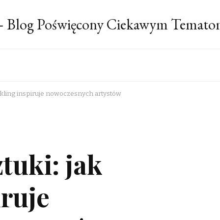
 – Blog Poświęcony Ciekawym Temato
cykling inspiruje nowoczesnych artystów
tuki: jak
iruje