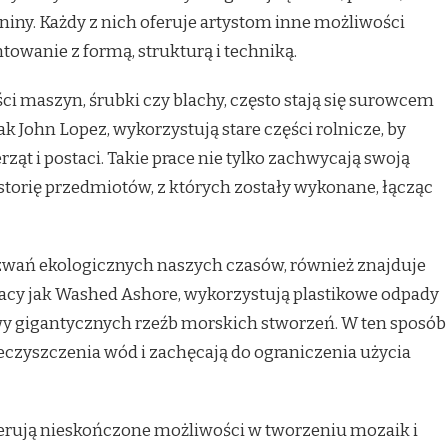
aniny. Każdy z nich oferuje artystom inne możliwości
owanie z formą, strukturą i techniką.
ci maszyn, śrubki czy blachy, często stają się surowcem
jak John Lopez, wykorzystują stare części rolnicze, by
ąt i postaci. Takie prace nie tylko zachwycają swoją
storię przedmiotów, z których zostały wykonane, łącząc
yzwań ekologicznych naszych czasów, również znajduje
tacy jak Washed Ashore, wykorzystują plastikowe odpady
y gigantycznych rzeźb morskich stworzeń. W ten sposób
czyszczenia wód i zachęcają do ograniczenia użycia
oferują nieskończone możliwości w tworzeniu mozaik i